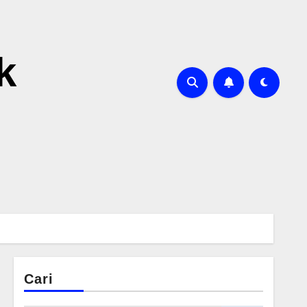
k
Cari