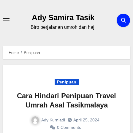
Skip
to
Ady Samira Tasik
content
Biro perjalanan umroh dan haji
Home
Penipuan
Penipuan
Cara Hindari Penipuan Travel
Umrah Asal Tasikmalaya
Ady Kurniadi
April 25, 2024
0 Comments