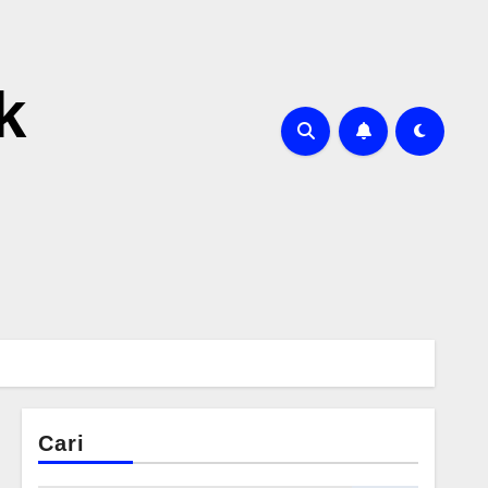
k
Cari