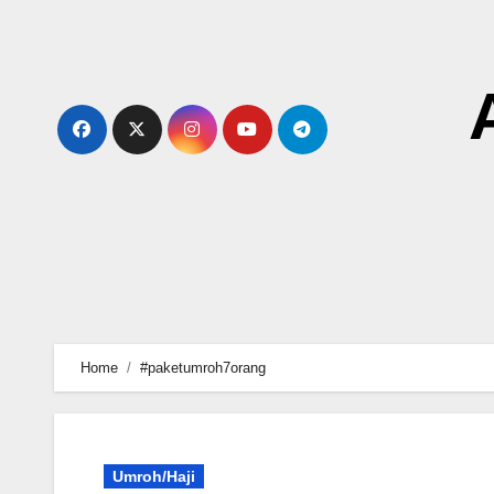
Skip
to
content
Home
#paketumroh7orang
Umroh/Haji