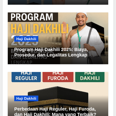
Haji Dakhili
Program Haji Dakhili 2025: Biaya,
Prosedur, dan Legalitas Lengkap
Haji Dakhili
Perbedaan Haji Reguler, Haji Furoda,
dan Haji Dakhili: Mana yang Terbaik?