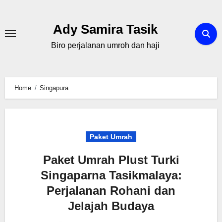
Skip
to
Ady Samira Tasik
content
Biro perjalanan umroh dan haji
Home
Singapura
Paket Umrah
Paket Umrah Plust Turki
Singaparna Tasikmalaya:
Perjalanan Rohani dan
Jelajah Budaya