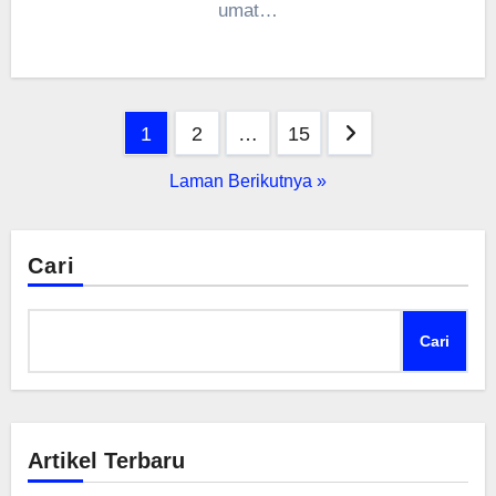
umat…
Paginasi
1
2
…
15
pos
Laman Berikutnya »
Cari
Cari
Artikel Terbaru