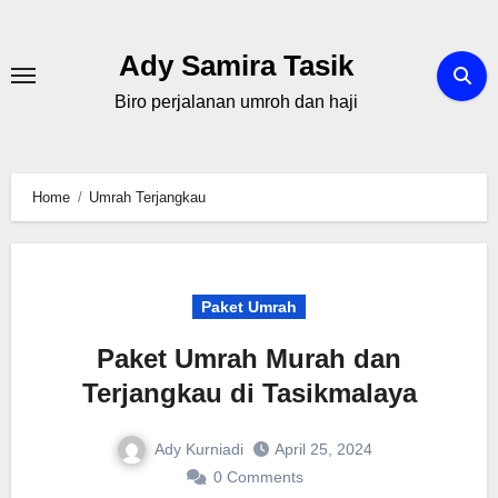
Skip
to
Ady Samira Tasik
content
Biro perjalanan umroh dan haji
Home
Umrah Terjangkau
Paket Umrah
Paket Umrah Murah dan
Terjangkau di Tasikmalaya
Ady Kurniadi
April 25, 2024
0 Comments