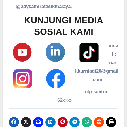
@adysamiratasikmalaya.
KUNJUNGI MEDIA
SOSIAL KAMI
Ema
il :
nan
kkurniadi20@gmail
.com
Telp kantor :
+62
xxxx