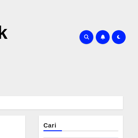
k
Cari