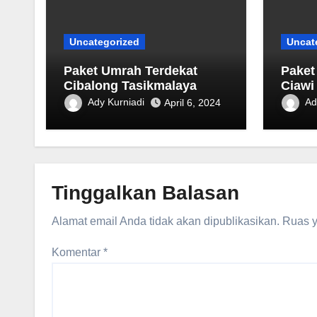
Uncategorized
Uncat
Paket Umrah Terdekat
Paket
‎Cibalong Tasikmalaya
Ciawi
Ady Kurniadi
Ad
April 6, 2024
Tinggalkan Balasan
Alamat email Anda tidak akan dipublikasikan.
Ruas y
Komentar
*