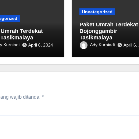
Uncategorized
egorized
Paket Umrah Terdekat
 Umrah Terdekat
‎Bojonggambir
 Tasikmalaya
Tasikmalaya
y Kurniadi
Ady Kurniadi
April 6, 2024
April 6,
ang wajib ditandai
*