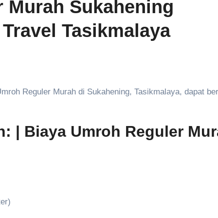
r Murah Sukahening
 Travel Tasikmalaya
h:
| Biaya Umroh Reguler Mu
er)