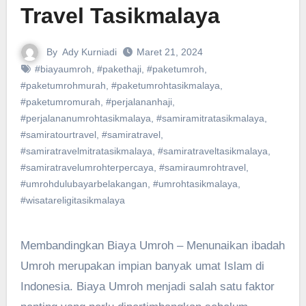
Travel Tasikmalaya
By
Ady Kurniadi
Maret 21, 2024
#biayaumroh
,
#pakethaji
,
#paketumroh
,
#paketumrohmurah
,
#paketumrohtasikmalaya
,
#paketumromurah
,
#perjalananhaji
,
#perjalananumrohtasikmalaya
,
#samiramitratasikmalaya
,
#samiratourtravel
,
#samiratravel
,
#samiratravelmitratasikmalaya
,
#samiratraveltasikmalaya
,
#samiratravelumrohterpercaya
,
#samiraumrohtravel
,
#umrohdulubayarbelakangan
,
#umrohtasikmalaya
,
#wisatareligitasikmalaya
Membandingkan Biaya Umroh – Menunaikan ibadah
Umroh merupakan impian banyak umat Islam di
Indonesia. Biaya Umroh menjadi salah satu faktor