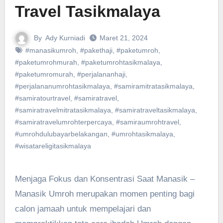
Travel Tasikmalaya
By
Ady Kurniadi
Maret 21, 2024
#manasikumroh
,
#pakethaji
,
#paketumroh
,
#paketumrohmurah
,
#paketumrohtasikmalaya
,
#paketumromurah
,
#perjalananhaji
,
#perjalananumrohtasikmalaya
,
#samiramitratasikmalaya
,
#samiratourtravel
,
#samiratravel
,
#samiratravelmitratasikmalaya
,
#samiratraveltasikmalaya
,
#samiratravelumrohterpercaya
,
#samiraumrohtravel
,
#umrohdulubayarbelakangan
,
#umrohtasikmalaya
,
#wisatareligitasikmalaya
Menjaga Fokus dan Konsentrasi Saat Manasik –
Manasik Umroh merupakan momen penting bagi
calon jamaah untuk mempelajari dan