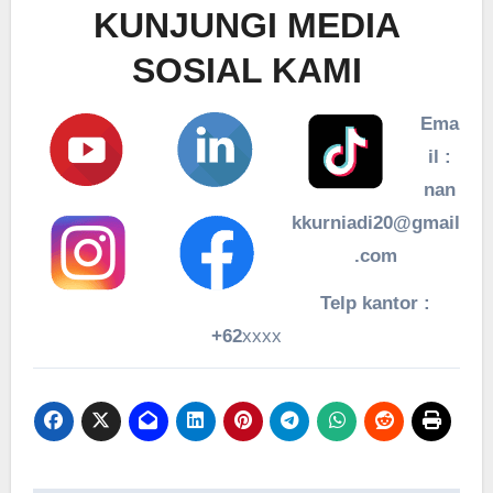
KUNJUNGI MEDIA
SOSIAL KAMI
Ema
il :
nan
kkurniadi20@gmail
.com
Telp kantor :
+62
xxxx