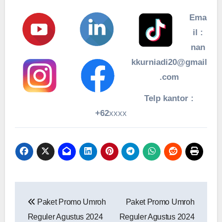
Ema
il :
nan
kkurniadi20@gmail
.com
Telp kantor :
+62
xxxx
Navigasi
Paket Promo Umroh
Paket Promo Umroh
pos
Reguler Agustus 2024
Reguler Agustus 2024