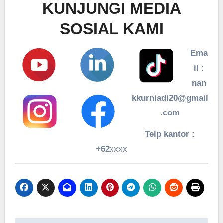
KUNJUNGI MEDIA
SOSIAL KAMI
Ema
il :
nan
kkurniadi20@gmail
.com
Telp kantor :
+62
xxxx