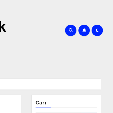
k
Cari