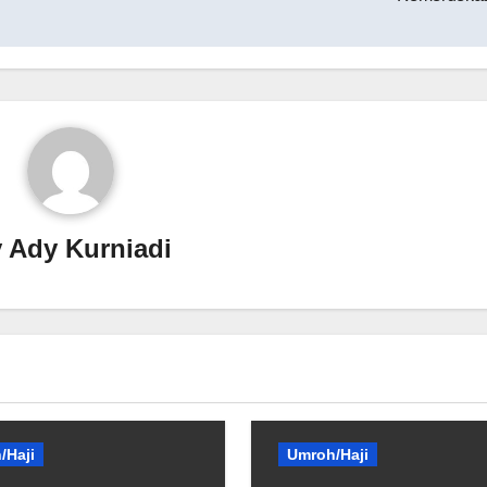
y
Ady Kurniadi
/Haji
Umroh/Haji