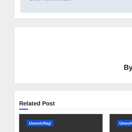
B
Related Post
Umroh/Haji
Umroh