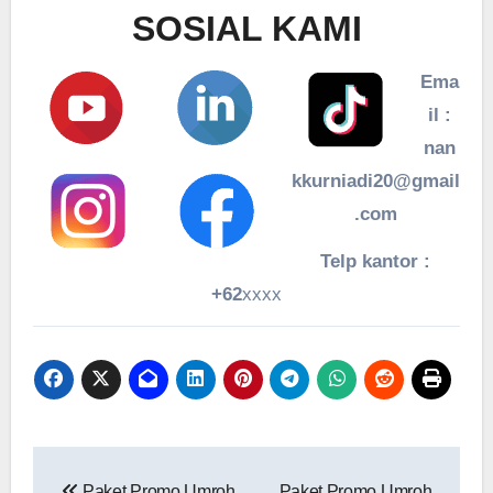
SOSIAL KAMI
Ema
il :
nan
kkurniadi20@gmail
.com
Telp kantor :
+62
xxxx
Navigasi
Paket Promo Umroh
Paket Promo Umroh