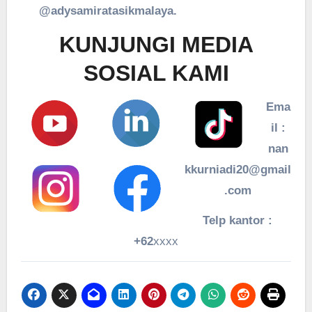
@adysamiratasikmalaya.
KUNJUNGI MEDIA
SOSIAL KAMI
Ema
il :
nan
kkurniadi20@gmail
.com
Telp kantor :
+62
xxxx