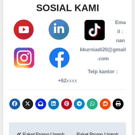
SOSIAL KAMI
Ema
il :
nan
kkurniadi20@gmail
.com
Telp kantor :
+62
xxxx
Navigasi
Paket Promo Umroh
Paket Promo Umroh