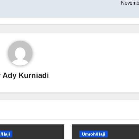
Novemb
y
Ady Kurniadi
/Haji
Umroh/Haji