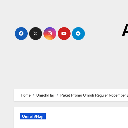
Skip
to
content
Home
Umroh/Haji
Paket Promo Umroh Reguler Nopember 
Umroh/Haji