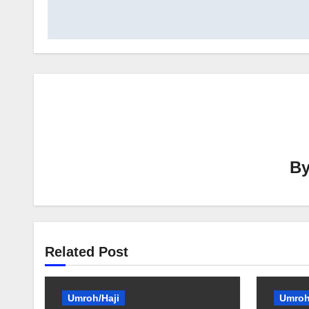
B
Related Post
Umroh/Haji
Umroh