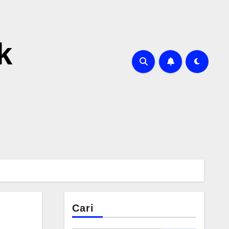
k
Cari