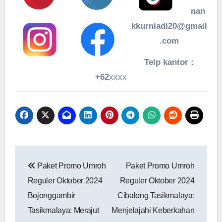
nan
kkurniadi20@gmail
.com
Telp kantor :
+62
xxxx
Navigasi
Paket Promo Umroh
Paket Promo Umroh
pos
Reguler Oktober 2024
Reguler Oktober 2024
‎Bojonggambir
‎Cibalong Tasikmalaya:
Tasikmalaya: Merajut
Menjelajahi Keberkahan