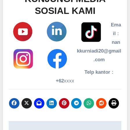
SOSIAL KAMI
Ema
il :
nan
kkurniadi20@gmail
.com
Telp kantor :
+62
xxxx
Navigasi