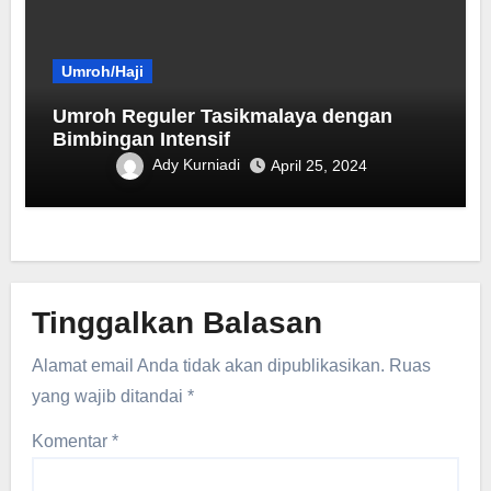
Umroh/Haji
Umroh Reguler Tasikmalaya dengan
Bimbingan Intensif
Ady Kurniadi
April 25, 2024
Tinggalkan Balasan
Alamat email Anda tidak akan dipublikasikan.
Ruas
yang wajib ditandai
*
Komentar
*