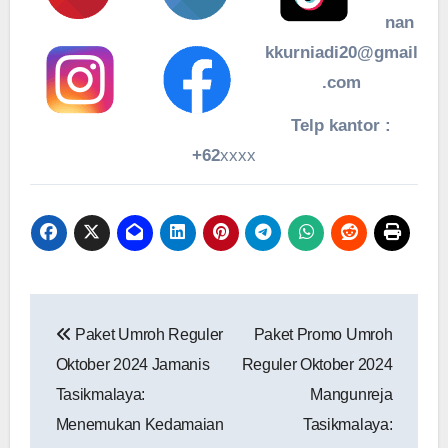
nan
kkurniadi20@gmail
.com
Telp kantor :
+62
xxxx
Navigasi
Paket Umroh Reguler
Paket Promo Umroh
pos
Oktober 2024 Jamanis
Reguler Oktober 2024
Tasikmalaya‎:
Mangunreja
Menemukan Kedamaian
Tasikmalaya: