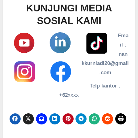
KUNJUNGI MEDIA
SOSIAL KAMI
Ema
il :
nan
kkurniadi20@gmail
.com
Telp kantor :
+62
xxxx