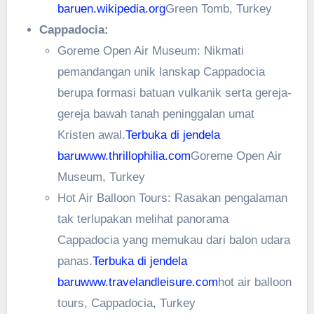
baru
en.wikipedia.org
Green Tomb, Turkey
Cappadocia:
Goreme Open Air Museum: Nikmati
pemandangan unik lanskap Cappadocia
berupa formasi batuan vulkanik serta gereja-
gereja bawah tanah peninggalan umat
Kristen awal.
Terbuka di jendela
baru
www.thrillophilia.com
Goreme Open Air
Museum, Turkey
Hot Air Balloon Tours: Rasakan pengalaman
tak terlupakan melihat panorama
Cappadocia yang memukau dari balon udara
panas.
Terbuka di jendela
baru
www.travelandleisure.com
hot air balloon
tours, Cappadocia, Turkey