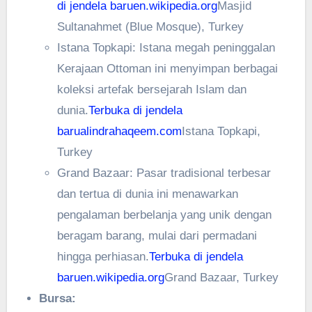
di jendela baru
en.wikipedia.org
Masjid
Sultanahmet (Blue Mosque), Turkey
Istana Topkapi: Istana megah peninggalan
Kerajaan Ottoman ini menyimpan berbagai
koleksi artefak bersejarah Islam dan
dunia.
Terbuka di jendela
baru
alindrahaqeem.com
Istana Topkapi,
Turkey
Grand Bazaar: Pasar tradisional terbesar
dan tertua di dunia ini menawarkan
pengalaman berbelanja yang unik dengan
beragam barang, mulai dari permadani
hingga perhiasan.
Terbuka di jendela
baru
en.wikipedia.org
Grand Bazaar, Turkey
Bursa: