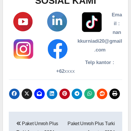
SOSIAL KAMI
Ema
il :
nan
kkurniadi20@gmail
.com
Telp kantor :
+62
xxxx
Navigasi
Paket Umroh Plus
Paket Umroh Plus Turki
pos