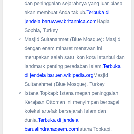
dan peninggalan sejarahnya yang luar biasa
akan membuat Anda takjub.
Terbuka di
jendela baru
www.britannica.com
Hagia
Sophia, Turkey
Masjid Sultanahmet (Blue Mosque): Masjid
dengan enam minaret menawan ini
merupakan salah satu ikon kota Istanbul dan
landmark penting peradaban Islam.
Terbuka
di jendela baru
en.wikipedia.org
Masjid
Sultanahmet (Blue Mosque), Turkey
Istana Topkapi: Istana megah peninggalan
Kerajaan Ottoman ini menyimpan berbagai
koleksi artefak bersejarah Islam dan
dunia.
Terbuka di jendela
baru
alindrahaqeem.com
Istana Topkapi,