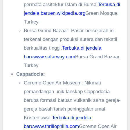
permata arsitektur Islam di Bursa.
Terbuka di
jendela baru
en.wikipedia.org
Green Mosque,
Turkey
Bursa Grand Bazaar: Pasar bersejarah ini
terkenal dengan produksi sutera dan tekstil
berkualitas tinggi.
Terbuka di jendela
baru
www.safarway.com
Bursa Grand Bazaar,
Turkey
Cappadocia:
Goreme Open Air Museum: Nikmati
pemandangan unik lanskap Cappadocia
berupa formasi batuan vulkanik serta gereja-
gereja bawah tanah peninggalan umat
Kristen awal.
Terbuka di jendela
baru
www.thrillophilia.com
Goreme Open Air