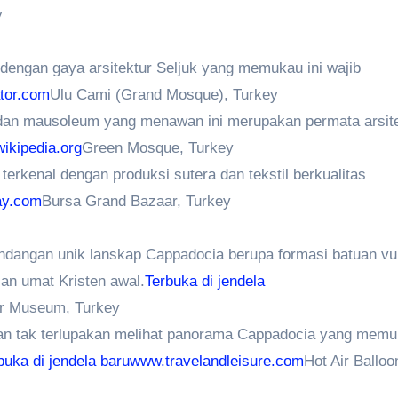
y
engan gaya arsitektur Seljuk yang memukau ini wajib
tor.com
Ulu Cami (Grand Mosque), Turkey
 dan mausoleum yang menawan ini merupakan permata arsit
wikipedia.org
Green Mosque, Turkey
terkenal dengan produksi sutera dan tekstil berkualitas
ay.com
Bursa Grand Bazaar, Turkey
angan unik lanskap Cappadocia berupa formasi batuan vu
lan umat Kristen awal.
Terbuka di jendela
r Museum, Turkey
an tak terlupakan melihat panorama Cappadocia yang memu
buka di jendela baruwww.travelandleisure.com
Hot Air Balloo