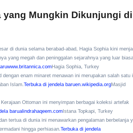
 yang Mungkin Dikunjungi di
esar di dunia selama berabad-abad, Hagia Sophia kini menja
rnya yang megah dan peninggalan sejarahnya yang luar bias
baru
www.britannica.com
Hagia Sophia, Turkey
d dengan enam minaret menawan ini merupakan salah satu 
aban Islam.
Terbuka di jendela baru
en.wikipedia.org
Masjid
 Kerajaan Ottoman ini menyimpan berbagai koleksi artefak
dela baru
alindrahaqeem.com
Istana Topkapi, Turkey
 dan tertua di dunia ini menawarkan pengalaman berbelanja 
ermadani hingga perhiasan.
Terbuka di jendela