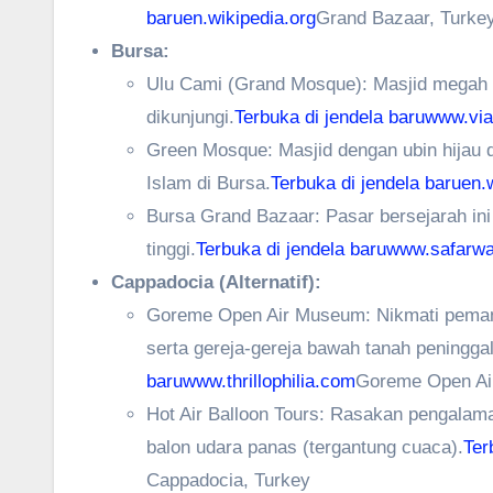
baru
en.wikipedia.org
Grand Bazaar, Turke
Bursa:
Ulu Cami (Grand Mosque): Masjid megah d
dikunjungi.
Terbuka di jendela baru
www.via
Green Mosque: Masjid dengan ubin hijau
Islam di Bursa.
Terbuka di jendela baru
en.
Bursa Grand Bazaar: Pasar bersejarah ini 
tinggi.
Terbuka di jendela baru
www.safarw
Cappadocia (Alternatif):
Goreme Open Air Museum: Nikmati pemand
serta gereja-gereja bawah tanah peningga
baru
www.thrillophilia.com
Goreme Open Ai
Hot Air Balloon Tours: Rasakan pengalam
balon udara panas (tergantung cuaca).
Ter
Cappadocia, Turkey