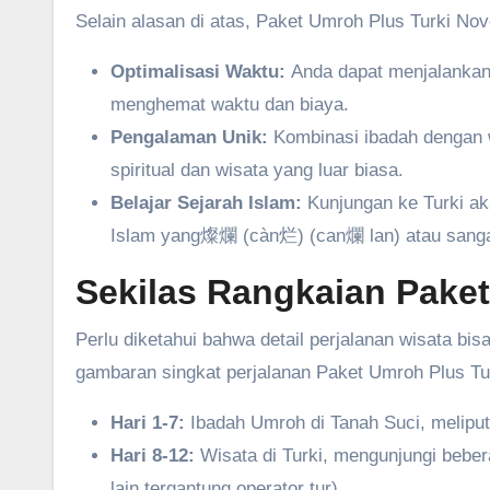
Selain alasan di atas, Paket Umroh Plus Turki 
Optimalisasi Waktu:
Anda dapat menjalankan 
menghemat waktu dan biaya.
Pengalaman Unik:
Kombinasi ibadah dengan w
spiritual dan wisata yang luar biasa.
Belajar Sejarah Islam:
Kunjungan ke Turki a
Islam yang燦爛 (càn烂) (can爛 lan) atau sangat
Sekilas Rangkaian Paket
Perlu diketahui bahwa detail perjalanan wisata bis
gambaran singkat perjalanan Paket Umroh Plus T
Hari 1-7:
Ibadah Umroh di Tanah Suci, meliput
Hari 8-12:
Wisata di Turki, mengunjungi bebera
lain tergantung operator tur).