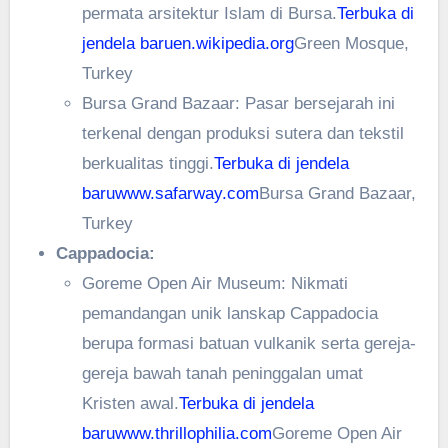
permata arsitektur Islam di Bursa.
Terbuka di
jendela baru
en.wikipedia.org
Green Mosque,
Turkey
Bursa Grand Bazaar: Pasar bersejarah ini
terkenal dengan produksi sutera dan tekstil
berkualitas tinggi.
Terbuka di jendela
baru
www.safarway.com
Bursa Grand Bazaar,
Turkey
Cappadocia:
Goreme Open Air Museum: Nikmati
pemandangan unik lanskap Cappadocia
berupa formasi batuan vulkanik serta gereja-
gereja bawah tanah peninggalan umat
Kristen awal.
Terbuka di jendela
baru
www.thrillophilia.com
Goreme Open Air