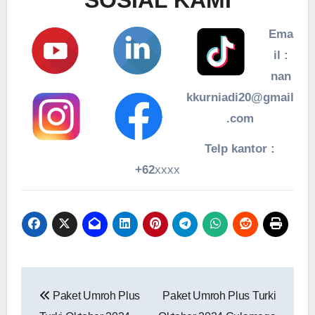
Ema
il :
nan
kkurniadi20@gmail
.com
Telp kantor :
+62
xxxx
Navigasi
Paket Umroh Plus
Paket Umroh Plus Turki
pos