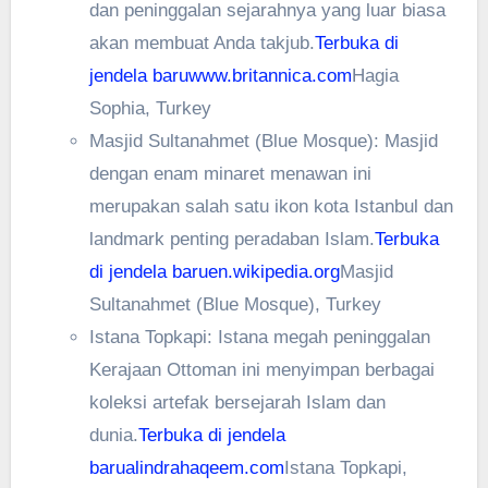
dan peninggalan sejarahnya yang luar biasa
akan membuat Anda takjub.
Terbuka di
jendela baru
www.britannica.com
Hagia
Sophia, Turkey
Masjid Sultanahmet (Blue Mosque): Masjid
dengan enam minaret menawan ini
merupakan salah satu ikon kota Istanbul dan
landmark penting peradaban Islam.
Terbuka
di jendela baru
en.wikipedia.org
Masjid
Sultanahmet (Blue Mosque), Turkey
Istana Topkapi: Istana megah peninggalan
Kerajaan Ottoman ini menyimpan berbagai
koleksi artefak bersejarah Islam dan
dunia.
Terbuka di jendela
baru
alindrahaqeem.com
Istana Topkapi,