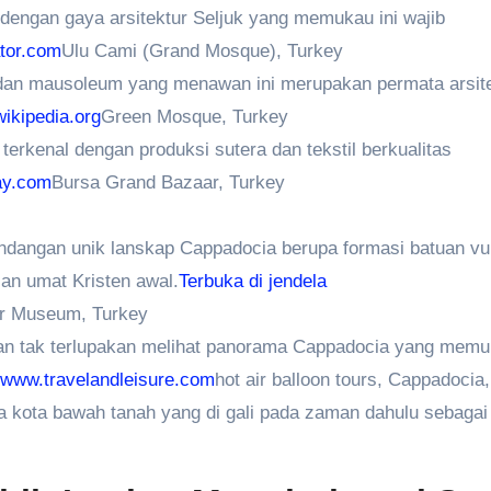
engan gaya arsitektur Seljuk yang memukau ini wajib
tor.com
Ulu Cami (Grand Mosque), Turkey
 dan mausoleum yang menawan ini merupakan permata arsit
wikipedia.org
Green Mosque, Turkey
terkenal dengan produksi sutera dan tekstil berkualitas
ay.com
Bursa Grand Bazaar, Turkey
angan unik lanskap Cappadocia berupa formasi batuan vu
lan umat Kristen awal.
Terbuka di jendela
r Museum, Turkey
an tak terlupakan melihat panorama Cappadocia yang memu
www.travelandleisure.com
hot air balloon tours, Cappadocia
pa kota bawah tanah yang di gali pada zaman dahulu sebagai