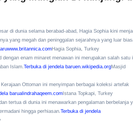
esar di dunia selama berabad-abad, Hagia Sophia kini menja
rnya yang megah dan peninggalan sejarahnya yang luar bia
 baruwww.britannica.com
Hagia Sophia, Turkey
d dengan enam minaret menawan ini merupakan salah satu 
aban Islam.
Terbuka di jendela baru
en.wikipedia.org
Masjid
 Kerajaan Ottoman ini menyimpan berbagai koleksi artefak
dela baru
alindrahaqeem.com
Istana Topkapi, Turkey
 dan tertua di dunia ini menawarkan pengalaman berbelanja 
ermadani hingga perhiasan.
Terbuka di jendela
y