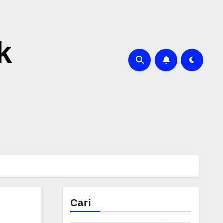
k
Cari