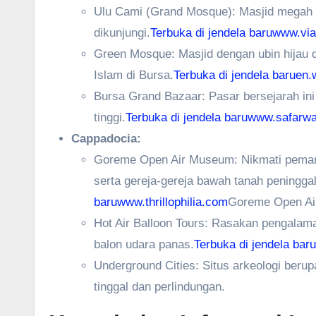
Ulu Cami (Grand Mosque): Masjid megah d
dikunjungi.
Terbuka di jendela baru
www.via
Green Mosque: Masjid dengan ubin hijau
Islam di Bursa.
Terbuka di jendela baru
en.
Bursa Grand Bazaar: Pasar bersejarah ini 
tinggi.
Terbuka di jendela baru
www.safarw
Cappadocia:
Goreme Open Air Museum: Nikmati pemand
serta gereja-gereja bawah tanah peningga
baru
www.thrillophilia.com
Goreme Open Ai
Hot Air Balloon Tours: Rasakan pengalam
balon udara panas.
Terbuka di jendela baru
Underground Cities: Situs arkeologi beru
tinggal dan perlindungan.