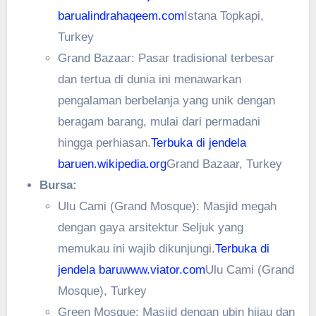
baru
alindrahaqeem.com
Istana Topkapi,
Turkey
Grand Bazaar: Pasar tradisional terbesar
dan tertua di dunia ini menawarkan
pengalaman berbelanja yang unik dengan
beragam barang, mulai dari permadani
hingga perhiasan.
Terbuka di jendela
baru
en.wikipedia.org
Grand Bazaar, Turkey
Bursa:
Ulu Cami (Grand Mosque): Masjid megah
dengan gaya arsitektur Seljuk yang
memukau ini wajib dikunjungi.
Terbuka di
jendela baru
www.viator.com
Ulu Cami (Grand
Mosque), Turkey
Green Mosque: Masjid dengan ubin hijau dan