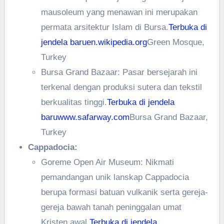
mausoleum yang menawan ini merupakan
permata arsitektur Islam di Bursa.
Terbuka di
jendela baru
en.wikipedia.org
Green Mosque,
Turkey
Bursa Grand Bazaar: Pasar bersejarah ini
terkenal dengan produksi sutera dan tekstil
berkualitas tinggi.
Terbuka di jendela
baru
www.safarway.com
Bursa Grand Bazaar,
Turkey
Cappadocia:
Goreme Open Air Museum: Nikmati
pemandangan unik lanskap Cappadocia
berupa formasi batuan vulkanik serta gereja-
gereja bawah tanah peninggalan umat
Kristen awal.
Terbuka di jendela