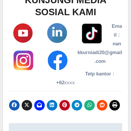
SOSIAL KAMI
Ema
il :
nan
kkurniadi20@gmail
.com
Telp kantor :
+62
xxxx
Navigasi