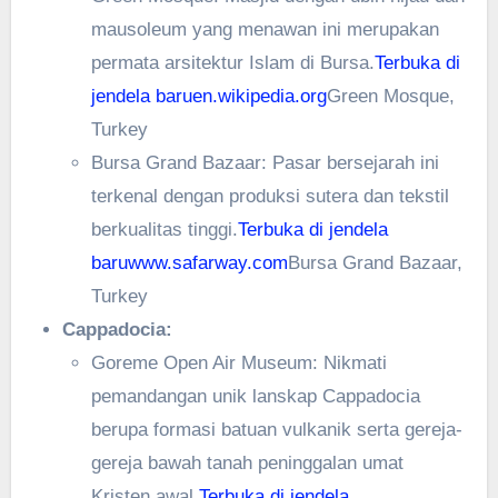
mausoleum yang menawan ini merupakan
permata arsitektur Islam di Bursa.
Terbuka di
jendela baru
en.wikipedia.org
Green Mosque,
Turkey
Bursa Grand Bazaar: Pasar bersejarah ini
terkenal dengan produksi sutera dan tekstil
berkualitas tinggi.
Terbuka di jendela
baru
www.safarway.com
Bursa Grand Bazaar,
Turkey
Cappadocia:
Goreme Open Air Museum: Nikmati
pemandangan unik lanskap Cappadocia
berupa formasi batuan vulkanik serta gereja-
gereja bawah tanah peninggalan umat
Kristen awal.
Terbuka di jendela