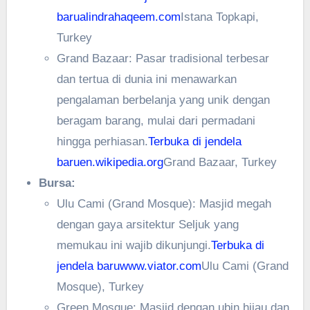
baru
alindrahaqeem.com
Istana Topkapi,
Turkey
Grand Bazaar: Pasar tradisional terbesar
dan tertua di dunia ini menawarkan
pengalaman berbelanja yang unik dengan
beragam barang, mulai dari permadani
hingga perhiasan.
Terbuka di jendela
baru
en.wikipedia.org
Grand Bazaar, Turkey
Bursa:
Ulu Cami (Grand Mosque): Masjid megah
dengan gaya arsitektur Seljuk yang
memukau ini wajib dikunjungi.
Terbuka di
jendela baru
www.viator.com
Ulu Cami (Grand
Mosque), Turkey
Green Mosque: Masjid dengan ubin hijau dan