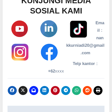
KUNJUNGI MEDIA
SOSIAL KAMI
Ema
il :
nan
kkurniadi20@gmail
.com
Telp kantor :
+62
xxxx
Navigasi