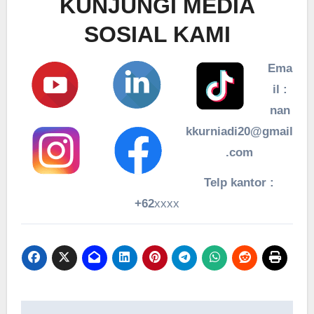
KUNJUNGI MEDIA
SOSIAL KAMI
Ema
il :
nan
kkurniadi20@gmail
.com
Telp kantor :
+62
xxxx