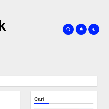
k
Cari