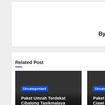
B
Related Post
Uncategorized
Uncat
Paket Umrah Terdekat
Paket
‎Cibalong Tasikmalaya
Ciawi