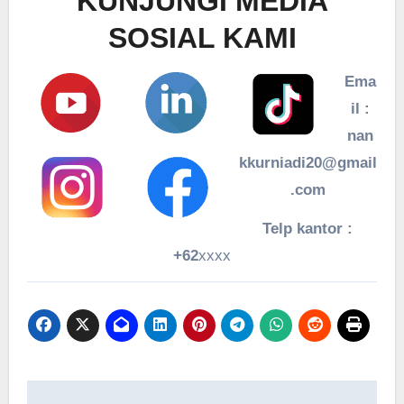
KUNJUNGI MEDIA
SOSIAL KAMI
Ema
il :
nan
kkurniadi20@gmail
.com
Telp kantor :
+62
xxxx
Navigasi