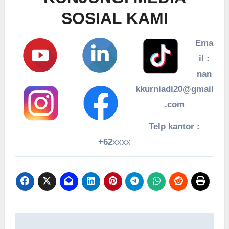
SOSIAL KAMI
Ema
il :
nan
kkurniadi20@gmail
.com
Telp kantor :
+62
xxxx
Navigasi