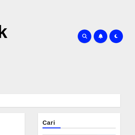
k
Cari