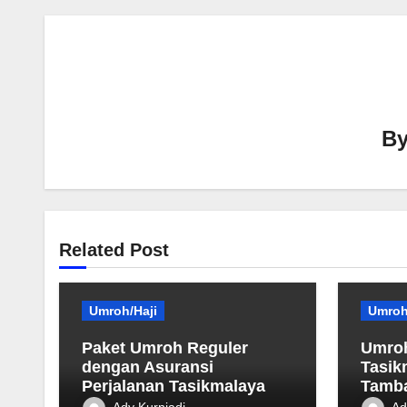
B
Related Post
Umroh/Haji
Umroh
Paket Umroh Reguler
Umroh
dengan Asuransi
Tasik
Perjalanan Tasikmalaya
Tamb