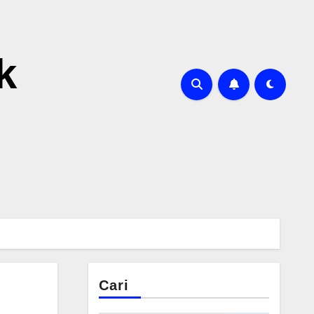
k
Cari