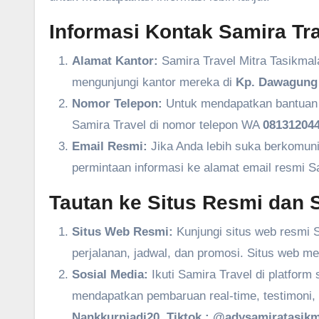
Informasi Kontak Samira Tra
Alamat Kantor:
Samira Travel Mitra Tasikmal
mengunjungi kantor mereka di
Kp. Dawagung 
Nomor Telepon:
Untuk mendapatkan bantuan l
Samira Travel di nomor telepon WA
081312044
Email Resmi:
Jika Anda lebih suka berkomuni
permintaan informasi ke alamat email resmi S
Tautan ke Situs Resmi dan S
Situs Web Resmi:
Kunjungi situs web resmi S
perjalanan, jadwal, dan promosi. Situs web m
Sosial Media:
Ikuti Samira Travel di platform
mendapatkan pembaruan real-time, testimoni, 
Nankkurniadi20, Tiktok : @adysamiratasikm