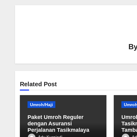
B
Related Post
Umroh/Haji
Umroh
Paket Umroh Reguler
Umroh
dengan Asuransi
Tasik
Perjalanan Tasikmalaya
Tamb