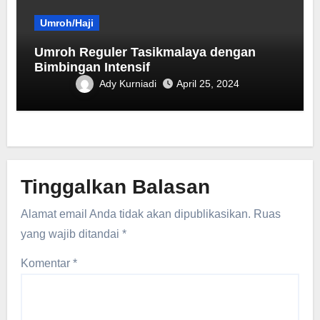
Umroh/Haji
Umroh Reguler Tasikmalaya dengan
Bimbingan Intensif
Ady Kurniadi
April 25, 2024
Tinggalkan Balasan
Alamat email Anda tidak akan dipublikasikan.
Ruas
yang wajib ditandai
*
Komentar
*