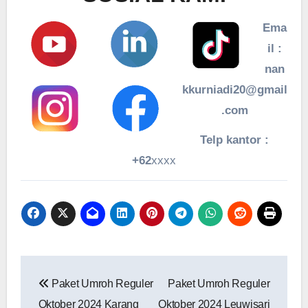
Ema
il :
nan
kkurniadi20@gmail
.com
Telp kantor :
+62
xxxx
Navigasi
Paket Umroh Reguler
Paket Umroh Reguler
pos
Oktober 2024 Karang
Oktober 2024 Leuwisari