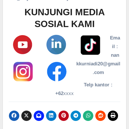
KUNJUNGI MEDIA
SOSIAL KAMI
Ema
il :
nan
kkurniadi20@gmail
.com
Telp kantor :
+62
xxxx