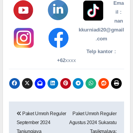
Ema
il :
nan
kkurniadi20@gmail
.com
Telp kantor :
+62
xxxx
Navigasi
Paket Umroh Reguler
Paket Umroh Reguler
pos
September 2024
Agustus 2024 Sukaratu
Tanjungjaya
Tasikmalaya: