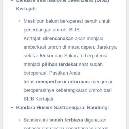
Bandara Internasional Jawa Barat (BIJB)
Kertajati:
Meskipun belum beroperasi penuh untuk
penerbangan umroh, BIJB
Kertajati
direncanakan
akan menjadi
embarkasi umroh di masa depan. Jaraknya
sekitar
55 km
dari Sukaratu berpotensi
menjadi
pilihan terdekat
saat sudah
beroperasi. Pastikan Anda
terus
memperbarui informasi
mengenai
beroperasinya keberangkatan umroh dari
BIJB Kertajati.
Bandara Husein Sastranegara, Bandung:
Bandara ini
sudah terbiasa
digunakan
sebagai embarkasi penerbangan umroh.