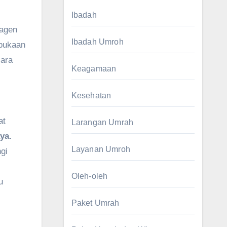
Ibadah
 agen
Ibadah Umroh
rbukaan
cara
Keagamaan
Kesehatan
at
Larangan Umrah
ya.
Layanan Umroh
gi
Oleh-oleh
u
Paket Umrah