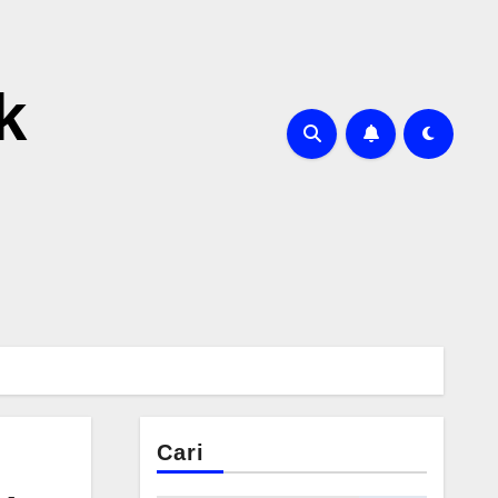
k
Cari