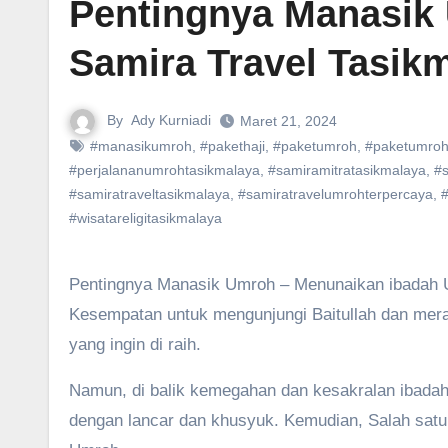
Pentingnya Manasik
Samira Travel Tasik
By
Ady Kurniadi
Maret 21, 2024
#manasikumroh
,
#pakethaji
,
#paketumroh
,
#paketumro
#perjalananumrohtasikmalaya
,
#samiramitratasikmalaya
,
#s
#samiratraveltasikmalaya
,
#samiratravelumrohterpercaya
,
#wisatareligitasikmalaya
Pentingnya Manasik Umroh – Menunaikan ibadah Umroh merupakan dambaan bagi umat Islam di seluruh dunia.
Kesempatan untuk mengunjungi Baitullah dan meras
yang ingin di raih.
Namun, di balik kemegahan dan kesakralan ibadah
dengan lancar dan khusyuk. Kemudian, Salah satu 