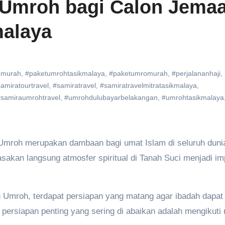
 Umroh bagi Calon Jemaa
malaya
hmurah
,
#paketumrohtasikmalaya
,
#paketumromurah
,
#perjalananhaji
,
amiratourtravel
,
#samiratravel
,
#samiratravelmitratasikmalaya
,
#samiraumrohtravel
,
#umrohdulubayarbelakangan
,
#umrohtasikmalaya
akan langsung atmosfer spiritual di Tanah Suci menjadi im
 Umroh, terdapat persiapan yang matang agar ibadah dapat 
persiapan penting yang sering di abaikan adalah mengikuti