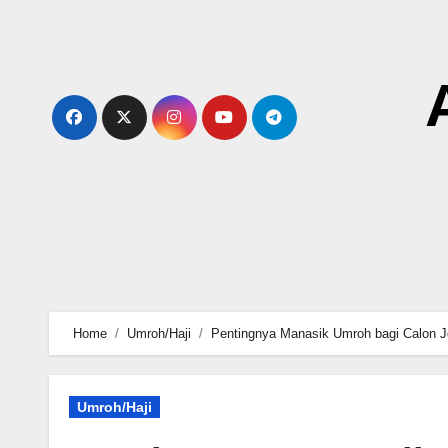
Skip
to
content
Home
Umroh/Haji
Pentingnya Manasik Umroh bagi Calon J
Umroh/Haji