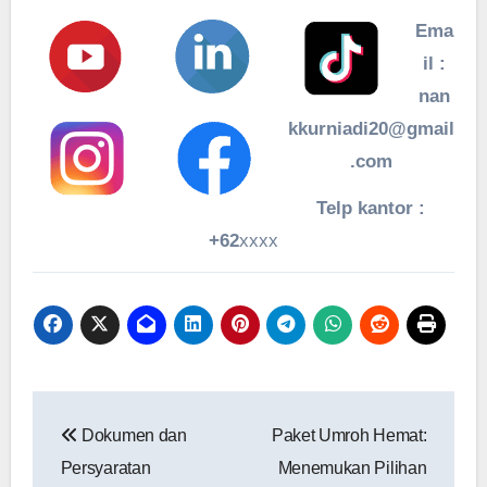
Ema
il :
nan
kkurniadi20@gmail
.com
Telp kantor :
+62
xxxx
Navigasi
Dokumen dan
Paket Umroh Hemat:
pos
Persyaratan
Menemukan Pilihan