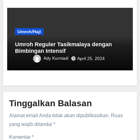
Umroh/Haji
Umroh Reguler Tasikmalaya dengan
Bimbingan Intensif
Ady Kurniadi
April 25, 2024
Tinggalkan Balasan
Alamat email Anda tidak akan dipublikasikan.
Ruas
yang wajib ditandai
*
Komentar
*