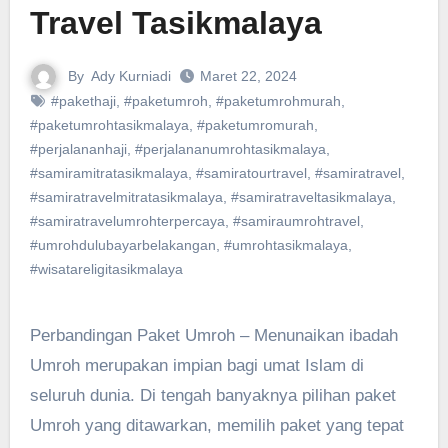
Travel Tasikmalaya
By
Ady Kurniadi
Maret 22, 2024
#pakethaji
,
#paketumroh
,
#paketumrohmurah
,
#paketumrohtasikmalaya
,
#paketumromurah
,
#perjalananhaji
,
#perjalananumrohtasikmalaya
,
#samiramitratasikmalaya
,
#samiratourtravel
,
#samiratravel
,
#samiratravelmitratasikmalaya
,
#samiratraveltasikmalaya
,
#samiratravelumrohterpercaya
,
#samiraumrohtravel
,
#umrohdulubayarbelakangan
,
#umrohtasikmalaya
,
#wisatareligitasikmalaya
Perbandingan Paket Umroh – Menunaikan ibadah
Umroh merupakan impian bagi umat Islam di
seluruh dunia. Di tengah banyaknya pilihan paket
Umroh yang ditawarkan, memilih paket yang tepat