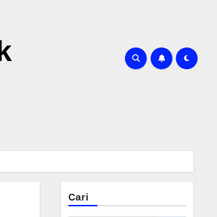
k
Cari