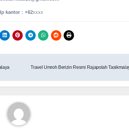
lp kantor : +62
xxxx
alaya
Travel Umroh Berizin Resmi Rajapolah Tasikmala