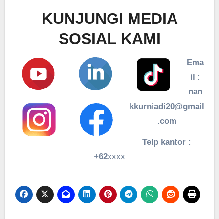
KUNJUNGI MEDIA
SOSIAL KAMI
Ema
il :
nan
kkurniadi20@gmail
.com
Telp kantor :
+62
xxxx