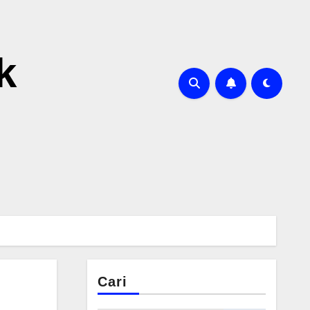
k
Cari