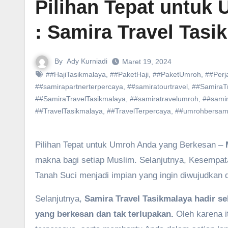
Pilihan Tepat untuk
: Samira Travel Tasi
By
Ady Kurniadi
Maret 19, 2024
##HajiTasikmalaya
,
##PaketHaji
,
##PaketUmroh
,
##Perj
##samirapartnerterpercaya
,
##samiratourtravel
,
##SamiraT
##SamiraTravelTasikmalaya
,
##samiratravelumroh
,
##samir
##TravelTasikmalaya
,
##TravelTerpercaya
,
##umrohbersam
Pilihan Tepat untuk Umroh Anda yang Berkesan –
makna bagi setiap Muslim. Selanjutnya, Kesempata
Tanah Suci menjadi impian yang ingin diwujudkan
Selanjutnya,
Samira Travel Tasikmalaya hadir 
yang berkesan dan tak terlupakan.
Oleh karena i