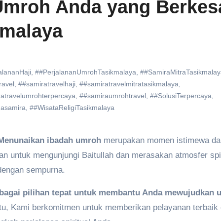
 Umroh Anda yang Berkes
kmalaya
alananHaji
,
##PerjalananUmrohTasikmalaya
,
##SamiraMitraTasikmalay
ravel
,
##samiratravelhaji
,
##samiratravelmitratasikmalaya
,
atravelumrohterpercaya
,
##samiraumrohtravel
,
##SolusiTerpercaya
,
asamira
,
##WisataReligiTasikmalaya
Menunaikan ibadah umroh
merupakan momen istimewa da
n untuk mengunjungi Baitullah dan merasakan atmosfer spir
 dengan sempurna.
sebagai pilihan tepat untuk membantu Anda mewujudkan
tu, Kami berkomitmen untuk memberikan pelayanan terbaik