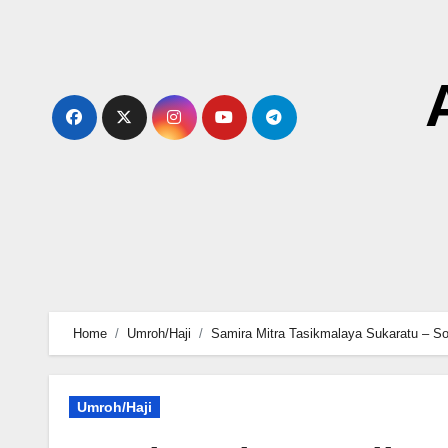
Skip
to
content
Home
Umroh/Haji
Samira Mitra Tasikmalaya Sukaratu – So
Umroh/Haji