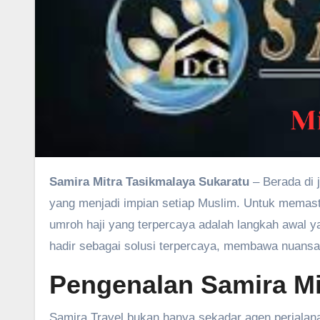
Samira Mitra Tasikmalaya Sukaratu
– Berada di 
yang menjadi impian setiap Muslim. Untuk memast
umroh haji yang terpercaya adalah langkah awal ya
hadir sebagai solusi terpercaya, membawa nuans
Pengenalan Samira Mi
Samira Travel bukan hanya sekadar agen perjalanan.