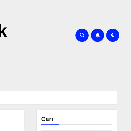
k
Cari