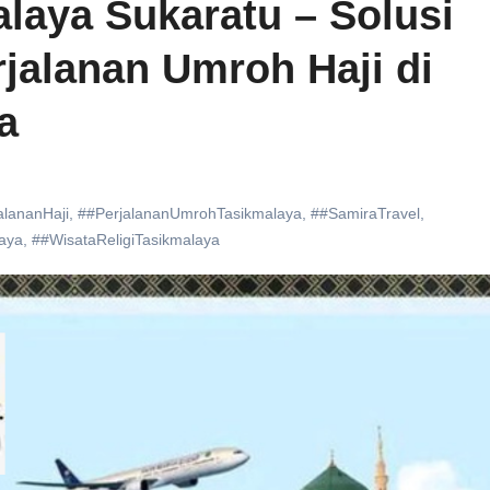
laya Sukaratu – Solusi
jalanan Umroh Haji di
a
alananHaji
,
##PerjalananUmrohTasikmalaya
,
##SamiraTravel
,
aya
,
##WisataReligiTasikmalaya