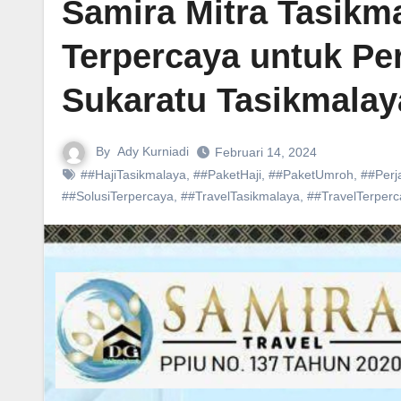
Samira Mitra Tasikma
Terpercaya untuk Per
Sukaratu Tasikmalay
By
Ady Kurniadi
Februari 14, 2024
##HajiTasikmalaya
,
##PaketHaji
,
##PaketUmroh
,
##Perj
##SolusiTerpercaya
,
##TravelTasikmalaya
,
##TravelTerperc