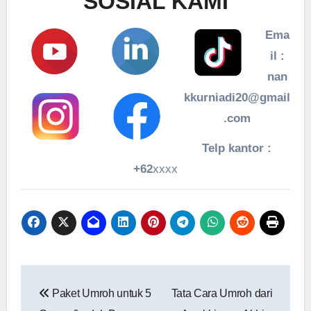
SOSIAL KAMI
Ema
il :
nan
kkurniadi20@gmail
.com
Telp kantor :
+62
xxxx
Navigasi
Paket Umroh untuk 5
Tata Cara Umroh dari
pos