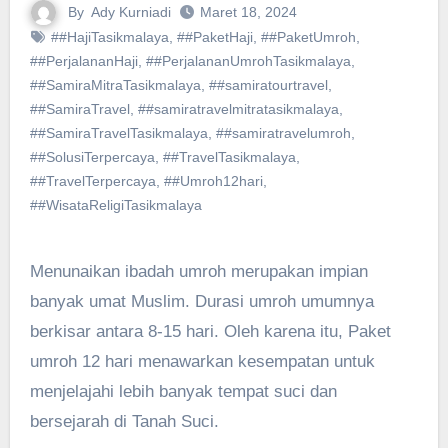
By
Ady Kurniadi
Maret 18, 2024
##HajiTasikmalaya
,
##PaketHaji
,
##PaketUmroh
,
##PerjalananHaji
,
##PerjalananUmrohTasikmalaya
,
##SamiraMitraTasikmalaya
,
##samiratourtravel
,
##SamiraTravel
,
##samiratravelmitratasikmalaya
,
##SamiraTravelTasikmalaya
,
##samiratravelumroh
,
##SolusiTerpercaya
,
##TravelTasikmalaya
,
##TravelTerpercaya
,
##Umroh12hari
,
##WisataReligiTasikmalaya
Menunaikan ibadah umroh merupakan impian
banyak umat Muslim. Durasi umroh umumnya
berkisar antara 8-15 hari. Oleh karena itu, Paket
umroh 12 hari menawarkan kesempatan untuk
menjelajahi lebih banyak tempat suci dan
bersejarah di Tanah Suci.