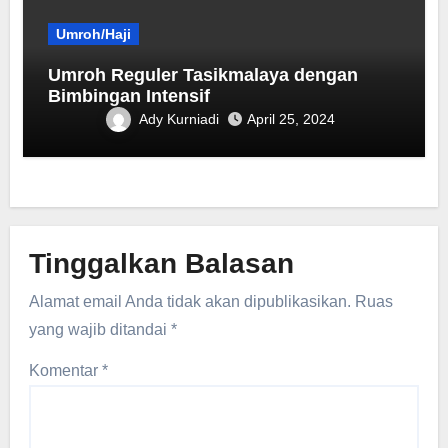
Umroh/Haji
Umroh Reguler Tasikmalaya dengan
Bimbingan Intensif
Ady Kurniadi
April 25, 2024
Tinggalkan Balasan
Alamat email Anda tidak akan dipublikasikan.
Ruas
yang wajib ditandai
*
Komentar
*