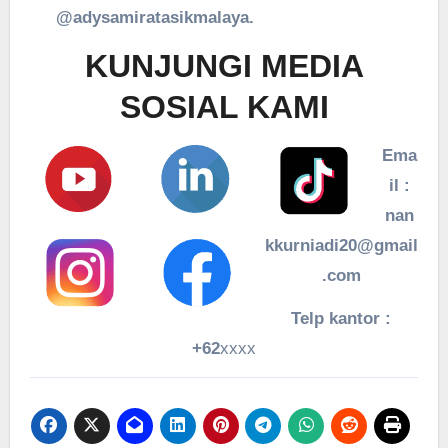
@adysamiratasikmalaya.
KUNJUNGI MEDIA
SOSIAL KAMI
Ema
il :
nan
kkurniadi20@gmail
.com
Telp kantor :
+62
xxxx