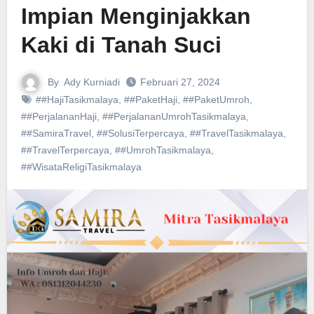
Impian Menginjakkan
Kaki di Tanah Suci
By
Ady Kurniadi
Februari 27, 2024
##HajiTasikmalaya
,
##PaketHaji
,
##PaketUmroh
,
##PerjalananHaji
,
##PerjalananUmrohTasikmalaya
,
##SamiraTravel
,
##SolusiTerpercaya
,
##TravelTasikmalaya
,
##TravelTerpercaya
,
##UmrohTasikmalaya
,
##WisataReligiTasikmalaya