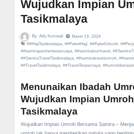
Wujudkan Impian Um
Tasikmalaya
By
Ady Kurniadi
Maret 19, 2024
##HajiTasikmalaya
,
##PaketHaji
,
##PaketUmroh
,
##Perj
##samirapartnerterpercaya
,
##samiratourtravel
,
##SamiraT
##SamiraTravelTasikmalaya
,
##samiratravelumroh
,
##samir
##TravelTasikmalaya
,
##TravelTerpercaya
,
##umrohbersam
Menunaikan Ibadah Umro
Wujudkan Impian Umroh 
Tasikmalaya
Wujudkan Impian Umroh Bersama Samira – Menjadi tamu Allah di Baitullah merupakan impian setiap Muslim. Ibadah
umroh tak hanya memberikan pahala yang berlimpah