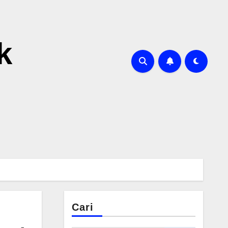
k
Cari