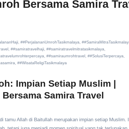
roh Bersama Samira Tra
alananHaji
,
##PerjalananUmrohTasikmalaya
,
##SamiraMitraTasikmalay
ravel
,
##samiratravelhaji
,
##samiratravelmitratasikmalaya
,
atravelumrohterpercaya
,
##samiraumrohtravel
,
##SolusiTerpercaya
,
asamira
,
##WisataReligiTasikmalaya
h: Impian Setiap Muslim |
Bersama Samira Travel
, tetapi juga menjadi momen spiritual yang tak terlupakan.