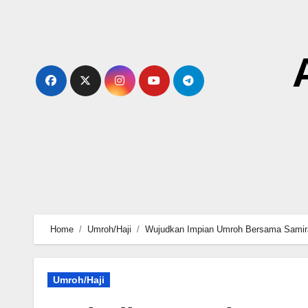
Skip
to
content
Home
Umroh/Haji
Wujudkan Impian Umroh Bersama Samira
Umroh/Haji